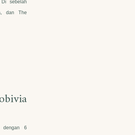
 Di sebelah
a, dan The
bivia
n dengan 6