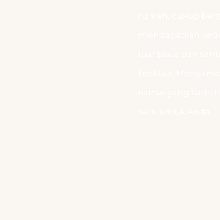
rumah, cukup berja
mendapatkan kedu
luar biasa dan san
berlibur. Mengambi
kamar yang kami t
satu untuk Anda.