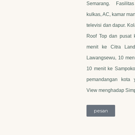
Semarang. Fasilit
kulkas, AC, kamar man
televisi dan dapur. K
Roof Top dan pusat 
menit ke Citra Lan
Lawangsewu, 10 meni
10 menit ke Sampokon
pemandangan kota y
View menghadap Simp
pesan