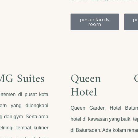
pesan family
pe
room
MG Suites
Queen Ga
Hotel
rtemen di pusat kota
rn yang dilengkapi
Queen Garden Hotel Batur
g dan gym. Serta area
hotel di kawasan yang baik, t
lilingi tempat kuliner
di Baturraden. Ada kolam ren