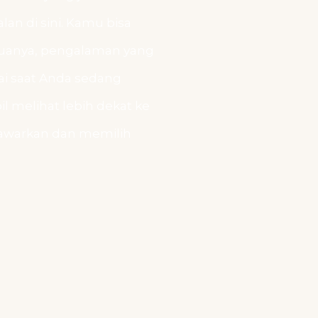
lan di sini. Kamu bisa
anya, pengalaman yang
tai saat Anda sedang
l melihat lebih dekat ke
awarkan dan memilih