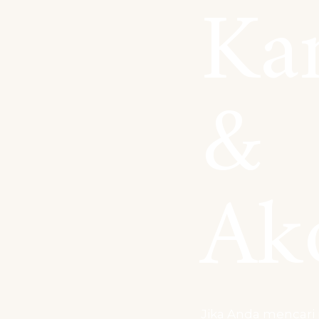
Ka
&
Ak
Jika Anda mencari 