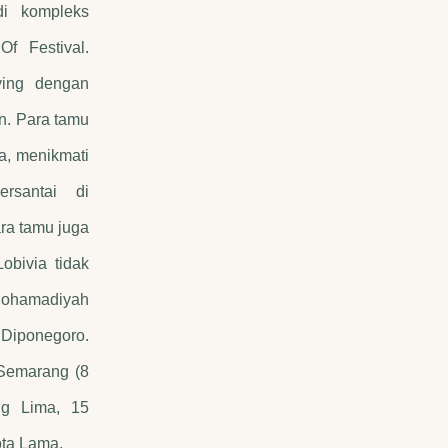
di kompleks
f Festival.
ving dengan
an. Para tamu
a, menikmati
rsantai di
ra tamu juga
obivia tidak
ohamadiyah
Diponegoro.
Semarang (8
ng Lima, 15
ta Lama.