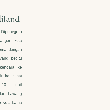
iland
an Diponegoro
angan kota
pemandangan
yang begitu
kendara ke
t ke pusat
 10 menit
dan Lawang
e Kota Lama