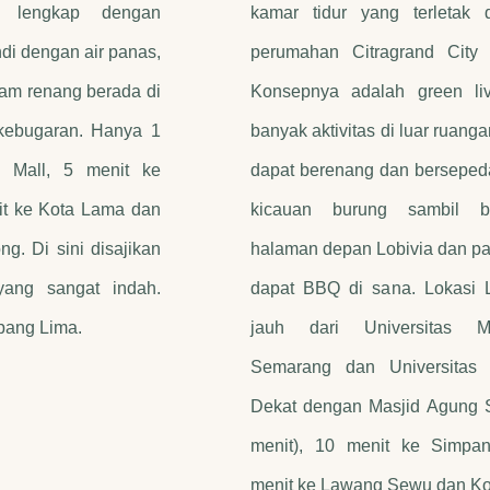
as lengkap dengan
kamar tidur yang terletak 
di dengan air panas,
perumahan Citragrand City O
olam renang berada di
Konsepnya adalah green li
kebugaran. Hanya 1
banyak aktivitas di luar ruang
d Mall, 5 menit ke
dapat berenang dan berseped
t ke Kota Lama dan
kicauan burung sambil be
g. Di sini disajikan
halaman depan Lobivia dan pa
ang sangat indah.
dapat BBQ di sana. Lokasi L
ang Lima.
jauh dari Universitas M
Semarang dan Universitas 
Dekat dengan Masjid Agung 
menit), 10 menit ke Simpa
menit ke Lawang Sewu dan Ko