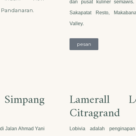
dan pusat kuliner semawis.
 Pandanaran.
Sakapatat Resto, Makaban
Valley.
pesan
 Simpang
Lamerall Lo
Citragrand
k di Jalan Ahmad Yani
Lobivia adalah penginapa