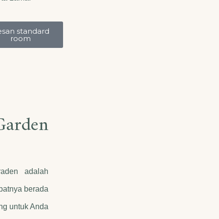
san standard
room
rden
raden adalah
epatnya berada
ang untuk Anda