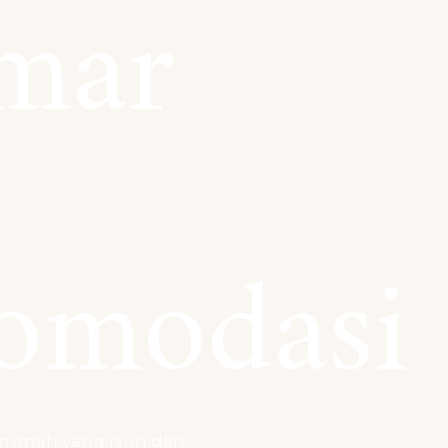
mar
omodasi
rumah yang jauh dari